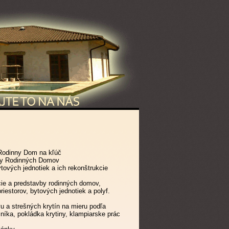
Rodinny Dom na kľúč
by Rodinných Domov
tových jednotiek a ich rekonštrukcie
cie a predstavby rodinných domov,
iestorov, bytových jednotiek a polyf.
u a strešných krytín na mieru podľa
níka, pokládka krytiny, klampiarske prác