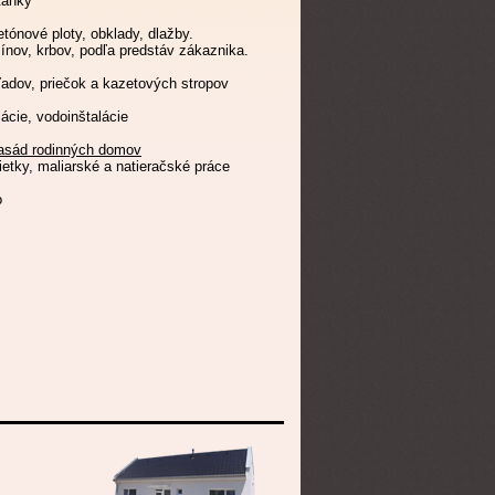
tánky
tónové ploty, obklady, dlažby.
ínov, krbov, podľa predstáv zákaznika.
ľadov, priečok a kazetových stropov
lácie, vodoinštalácie
 fasád rodinných domov
ietky, maliarské a natieračské práce
o