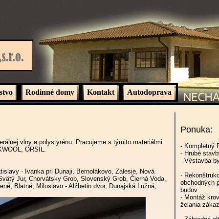
stvo
Rodinné domy
Kontakt
Autodoprava
Ponuka:
álnej vlny a polystyrénu. Pracujeme s týmito materiálmi:
- Kompletný 
KWOOL, ORSIL.
- Hrubé stav
- Výstavba by
islavy - Ivanka pri Dunaji, Bernolákovo, Zálesie, Nová
- Rekonštruk
Svätý Jur, Chorvátsky Grob, Slovenský Grob, Čierná Voda,
obchodných pr
ené, Blatné, Miloslavo - Alžbetin dvor, Dunajská Lužná,
budov
- Montáž krov
želania zákaz