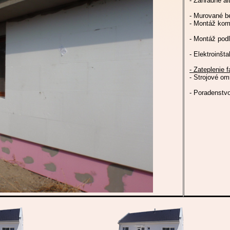
- Záhradné al
- Murované be
- Montáž kom
- Montáž pod
- Elektroinšta
- Zateplenie
- Strojové om
- Poradenstv