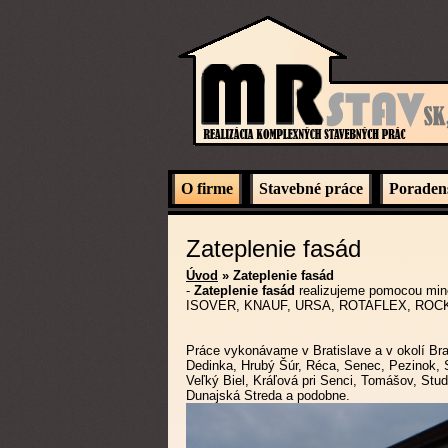
O firme
Stavebné práce
Poraden
Zateplenie fasád
Úvod
» Zateplenie fasád
-
Zateplenie fasád
realizujeme pomocou miner
ISOVER, KNAUF, URSA, ROTAFLEX, ROC
Práce vykonávame v Bratislave a v okolí Brat
Dedinka, Hrubý Šúr, Réca, Senec, Pezinok, 
Veľký Biel, Kráľová pri Senci, Tomášov, Stud
Dunajská Streda a podobne.