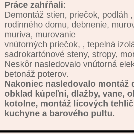
Práce zahŕňali:
Demontáž stien, priečok, podláh 
rodinného domu, debnenie, murovan
muriva, murovanie
vnútorných priečok, , tepelná izo
sadrokartónové steny, stropy, mon
Neskôr nasledovalo vnútorná elekt
betonáž poterov.
Nakoniec nasledovalo montáž d
obklad kúpeľni, dlažby, vane, o
kotolne, montáž lícových tehli
kuchyne a barového pultu.