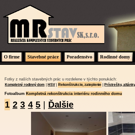
O firme
Stavebné práce
Poradenstvo
Rodinné domy
Fotky z naších stavebných prác u rozdelene v týchto ponukách:
Kompletný rodinný dom
|
HSV
|
Rekonštrukcie, zateplenie
|
Prístrešky, altánk
Fotoalbum
Kompletná rekonštrukcia interiéru rodinného domu
1
2
3
4
5
|
Ďalšie